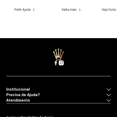
Pedir Ajuda
Saiba mais
Veja Como
Institucional
Precisa de Ajuda?
Atendimento