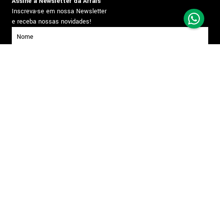
Assine a Newsletter da Arrais
Inscreva-se em nossa Newsletter
e receba nossas novidades!
inscrever-se
Formas de pagamento
Segurança
Todos os direitos reservados. Copyright © Arrais - 2026