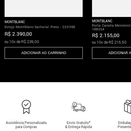
MONTBLANC
MONTBLANC
Porta Caneta Meisterst
Estojo Montblanc Sartorial Preto - 220368
198354
R$
2
.
390
,
00
R$
2
.
155
,
00
ou
10
x de
R$
239
,
00
ou
10
x de
R$
215
,
50
ADICIONAR AO CARRINHO
ADICIONAR 
Assistência Personalizada
Envio Gratuito*
Embalag
para Compras
& Entrega Rápida
Presente