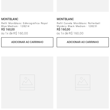
MONTBLANC
MONTBLANC
Refil Montblanc Esferográfica Royal
Refil Caneta Montblanc Rollerball
Blue Medium - 128214
Mystery Black Medium - 128231
R$
160
,
00
R$
160
,
00
ou
1
x de
R$
160
,
00
ou
1
x de
R$
160
,
00
ADICIONAR AO CARRINHO
ADICIONAR AO CARRINHO