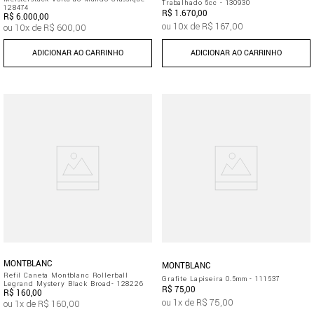
Trabalhado 5cc - 130930
128474
R$
1
.
670
,
00
R$
6
.
000
,
00
ou
10
x de
R$
167
,
00
ou
10
x de
R$
600
,
00
ADICIONAR AO CARRINHO
ADICIONAR AO CARRINHO
MONTBLANC
MONTBLANC
Refil Caneta Montblanc Rollerball
Grafite Lapiseira 0.5mm - 111537
Legrand Mystery Black Broad- 128226
R$
75
,
00
R$
160
,
00
ou
1
x de
R$
75
,
00
ou
1
x de
R$
160
,
00