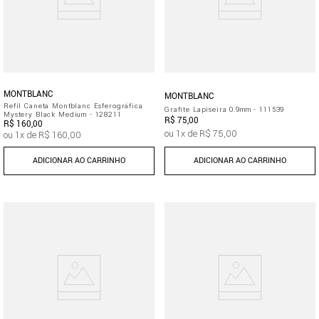
MONTBLANC
MONTBLANC
Refil Caneta Montblanc Esferográfica
Grafite Lapiseira 0.9mm - 111539
Mystery Black Medium - 128211
R$
75
,
00
R$
160
,
00
ou
1
x de
R$
75
,
00
ou
1
x de
R$
160
,
00
ADICIONAR AO CARRINHO
ADICIONAR AO CARRINHO