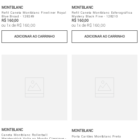
MONTBLANC
MONTBLANC
Refil Caneta Montblanc Fineliner Royal
Refil Caneta Montblanc Esferográfica
Blue Broad - 128249
Mystery Black Fine - 128210
R$
160
,
00
R$
160
,
00
ou
1
x de
R$
160
,
00
ou
1
x de
R$
160
,
00
ADICIONAR AO CARRINHO
ADICIONAR AO CARRINHO
MONTBLANC
MONTBLANC
Caneta Montblanc Rollerball
Porta Cartões Montblanc Preto
Meisterstück Volta ao Mundo Classique -