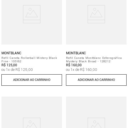
MONTBLANC
MONTBLANC
Refil Caneta Rollerball Mistery Black
Refil Caneta Montblanc Esferográfica
Fine - 105162
Mystery Black Broad - 128212
R$
125
,
00
R$
160
,
00
ou
1
x de
R$
125
,
00
ou
1
x de
R$
160
,
00
ADICIONAR AO CARRINHO
ADICIONAR AO CARRINHO