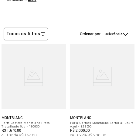
Todos os filtros
Relevância
MONTBLANC
MONTBLANC
Porta Cartões Montblanc Preto
Porta Cartões Montblanc Sartorial Couro
Trabalhado 5cc - 130930
Azul - 128590
R$
1
.
670
,
00
R$
2
.
000
,
00
ou
10
x de
R$
167
,
00
ou
10
x de
R$
200
,
00