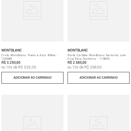
MONTBLANC
MONTBLANC
Cinto Montblanc Preto e Azul 40mm -
Porta Cartões Montblanc Sartorial com
126048
Clip Para Dinheiro - 113643
R$
3
.
250
,
00
R$
2
.
585
,
00
ou
10
x de
R$
325
,
00
ou
10
x de
R$
258
,
50
ADICIONAR AO CARRINHO
ADICIONAR AO CARRINHO