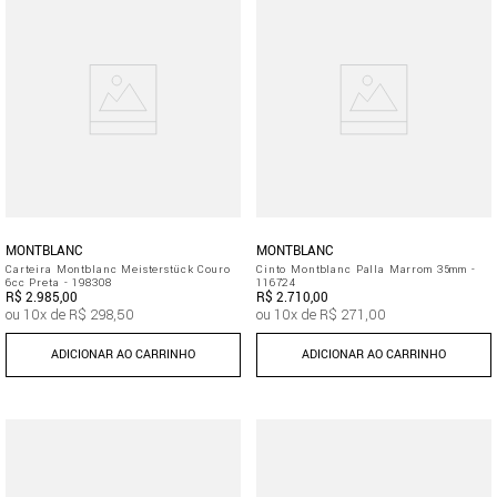
MONTBLANC
MONTBLANC
Carteira Montblanc Meisterstück Couro
Cinto Montblanc Palla Marrom 35mm -
6cc Preta - 198308
116724
R$
2
.
985
,
00
R$
2
.
710
,
00
ou
10
x de
R$
298
,
50
ou
10
x de
R$
271
,
00
ADICIONAR AO CARRINHO
ADICIONAR AO CARRINHO