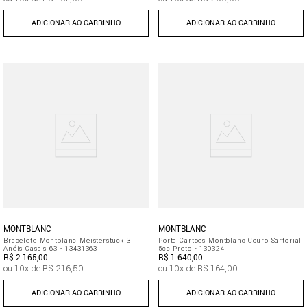
ADICIONAR AO CARRINHO
ADICIONAR AO CARRINHO
MONTBLANC
MONTBLANC
Bracelete Montblanc Meisterstück 3
Porta Cartões Montblanc Couro Sartorial
Anéis Cassis 63 - 13431363
5cc Preto - 130324
R$
2
.
165
,
00
R$
1
.
640
,
00
ou
10
x de
R$
216
,
50
ou
10
x de
R$
164
,
00
ADICIONAR AO CARRINHO
ADICIONAR AO CARRINHO