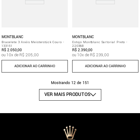
MONTBLANC
MONTBLANC
Bracelete 3 Anéis Meisterstück Couro -
Estojo Montblanc Sartorial Preto -
133151
220368
R$
2
.
050
,
00
R$
2
.
390
,
00
ou
10
x de
R$
205
,
00
ou
10
x de
R$
239
,
00
ADICIONAR AO CARRINHO
ADICIONAR AO CARRINHO
Mostrando
12 de 151