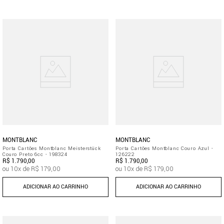
MONTBLANC
MONTBLANC
Porta Cartões Montblanc Meisterstück
Porta Cartões Montblanc Couro Azul -
Couro Preto 6cc - 198324
126222
R$
1
.
790
,
00
R$
1
.
790
,
00
ou
10
x de
R$
179
,
00
ou
10
x de
R$
179
,
00
ADICIONAR AO CARRINHO
ADICIONAR AO CARRINHO