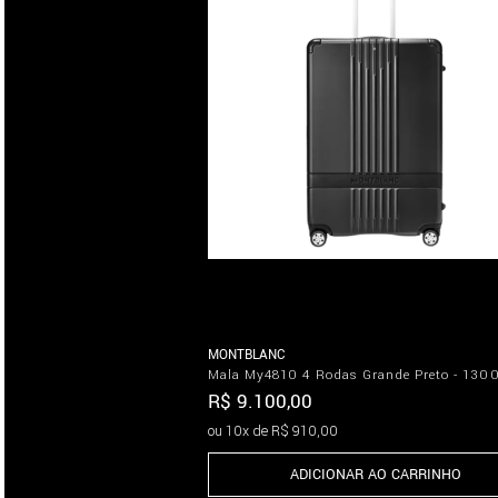
MONTBLANC
Mala My4810 4 Rodas Grande Preto - 130
R$
9
.
100
,
00
ou
10
x de
R$
910
,
00
ADICIONAR AO CARRINHO