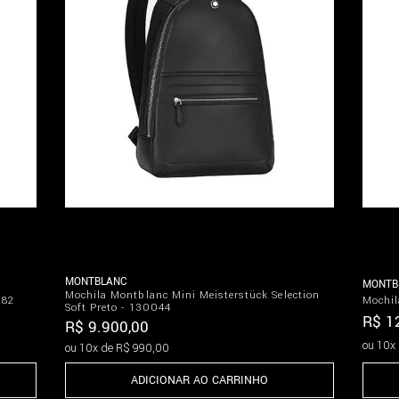
MONTBLANC
MONTB
Mochila Montblanc Mini Meisterstück Selection
082
Mochil
Soft Preto - 130044
R$
1
R$
9
.
900
,
00
ou
10
x
ou
10
x de
R$
990
,
00
ADICIONAR AO CARRINHO