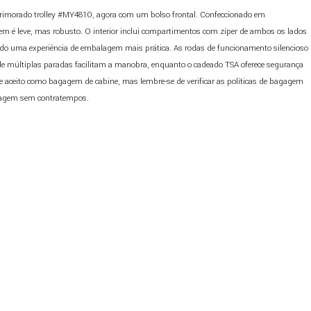
imorado trolley #MY4810, agora com um bolso frontal. Confeccionado em
em é leve, mas robusto. O interior inclui compartimentos com zíper de ambos os lados
ndo uma experiência de embalagem mais prática. As rodas de funcionamento silencioso
 de múltiplas paradas facilitam a manobra, enquanto o cadeado TSA oferece segurança
nte aceito como bagagem de cabine, mas lembre-se de verificar as políticas de bagagem
iagem sem contratempos.