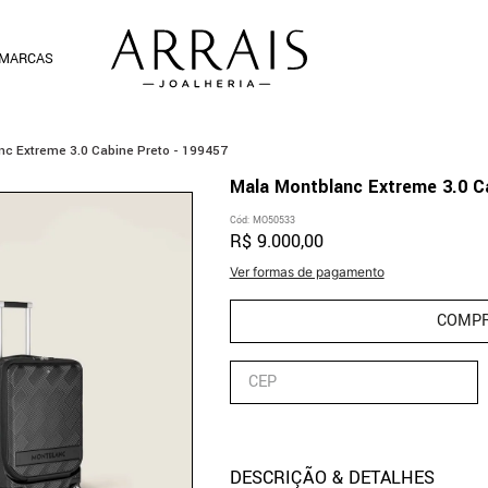
MARCAS
nc Extreme 3.0 Cabine Preto - 199457
Mala Montblanc Extreme 3.0 C
Cód
:
MO50533
R$
9
.
000
,
00
Ver formas de pagamento
COMP
DESCRIÇÃO & DETALHES