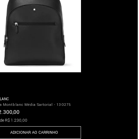
LANC
a Montblanc Média Sartorial - 130275
2
.
300
,
00
 de
R$
1
.
230
,
00
ADICIONAR AO CARRINHO