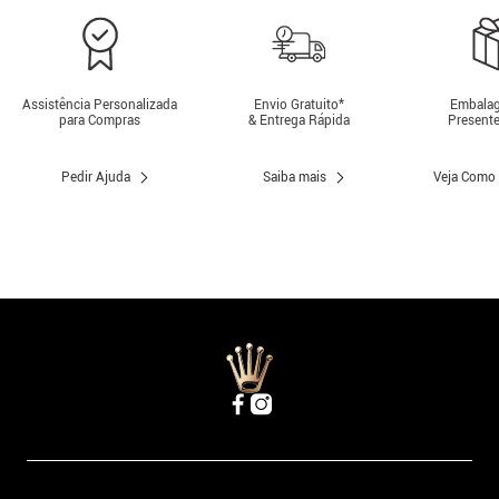
Assistência Personalizada
Envio Gratuito*
Embalag
para Compras
& Entrega Rápida
Presente
Pedir Ajuda
Saiba mais
Veja Como