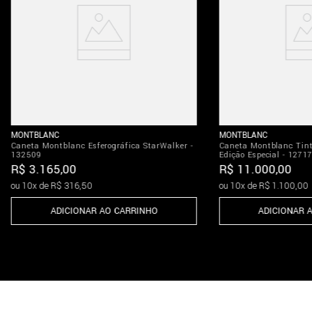
MONTBLANC
MONTBLANC
Caneta Montblanc Esferográfica StarWalker -
Caneta Montblanc Tint
132509
Edição Especial - 1271
R$
3
.
165
,
00
R$
11
.
000
,
00
ou
10
x de
R$
316
,
50
ou
10
x de
R$
1
.
100
,
00
ADICIONAR AO CARRINHO
ADICIONAR 