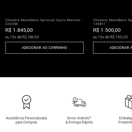
Chaveiro Montblanc Sartorial Couro Marrom -
Chaveiro Montblanc Sar
220359
130817
R$
1
.
845
,
00
R$
1
.
500
,
00
ou
10
x de
R$
184
,
50
ou
10
x de
R$
150
,
00
ADICIONAR AO CARRINHO
ADICIONAR 
Assistência Personalizada
Envio Gratuito*
Embalag
para Compras
& Entrega Rápida
Presente