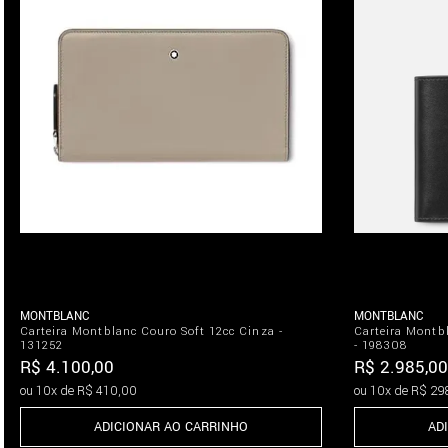
MONTBLANC
MONTBLANC
Carteira Montblanc Couro Soft 12cc Cinza -
Carteira Montb
131252
- 198308
R$
4
.
100
,
00
R$
2
.
985
,
00
ou
10
x de
R$
410
,
00
ou
10
x de
R$
29
ADICIONAR AO CARRINHO
AD