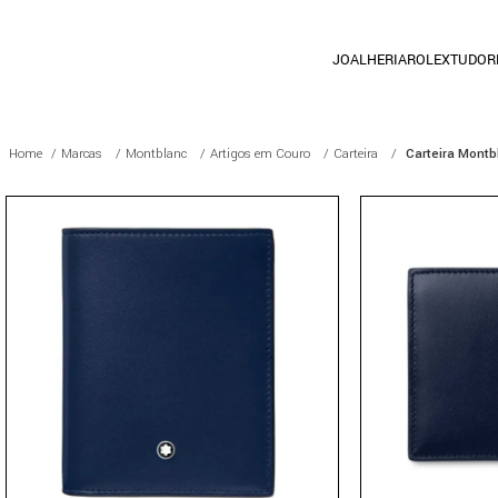
JOALHERIA
ROLEX
TUDOR
Marcas
Montblanc
Artigos em Couro
Carteira
Carteira Montb