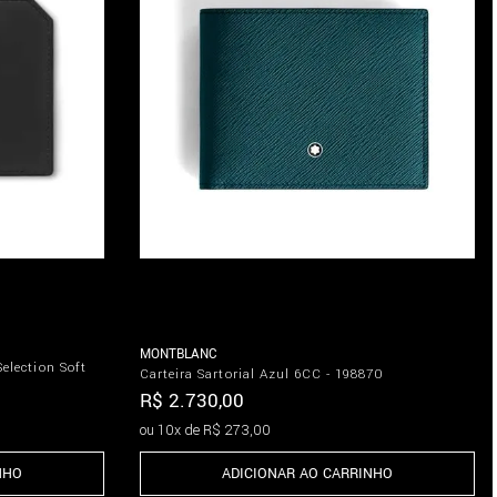
MONTBLANC
election Soft
Carteira Sartorial Azul 6CC - 198870
R$
2
.
730
,
00
ou
10
x de
R$
273
,
00
ADICIONAR AO CARRINHO
NHO