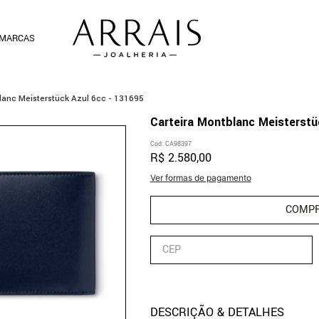
MARCAS
lanc Meisterstück Azul 6cc - 131695
Carteira Montblanc Meisterstü
Cód
:
CA98397
R$
2
.
580
,
00
Ver formas de pagamento
COMP
DESCRIÇÃO & DETALHES