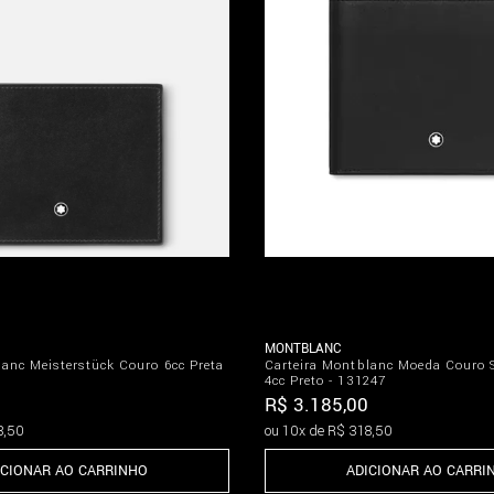
MONTBLANC
lanc Meisterstück Couro 6cc Preta
Carteira Montblanc Moeda Couro S
4cc Preto - 131247
R$
3
.
185
,
00
8
,
50
ou
10
x de
R$
318
,
50
ICIONAR AO CARRINHO
ADICIONAR AO CARRI