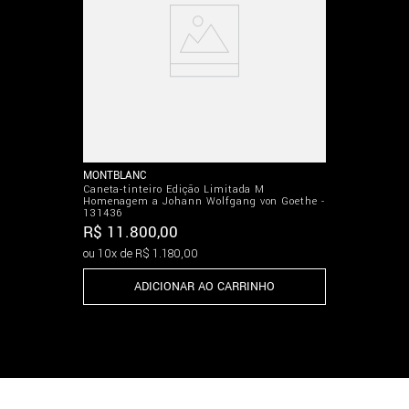
MONTBLANC
Caneta-tinteiro Edição Limitada M
Homenagem a Johann Wolfgang von Goethe -
131436
R$
11
.
800
,
00
ou
10
x de
R$
1
.
180
,
00
ADICIONAR AO CARRINHO