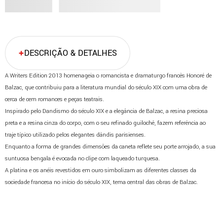
DESCRIÇÃO & DETALHES
A Writers Edition 2013 homenageia o romancista e dramaturgo francês Honoré de
Balzac, que contribuiu para a literatura mundial do século XIX com uma obra de
cerca de cem romances e peças teatrais.
Inspirado pelo Dandismo do século XIX e a elegância de Balzac, a resina preciosa
preta e a resina cinza do corpo, com o seu refinado guilochê, fazem referência ao
traje típico utilizado pelos elegantes dândis parisienses.
Enquanto a forma de grandes dimensões da caneta reflete seu porte arrojado, a sua
suntuosa bengala é evocada no clipe com laqueado turquesa.
A platina e os anéis revestidos em ouro simbolizam as diferentes classes da
sociedade francesa no início do século XIX, tema central das obras de Balzac.