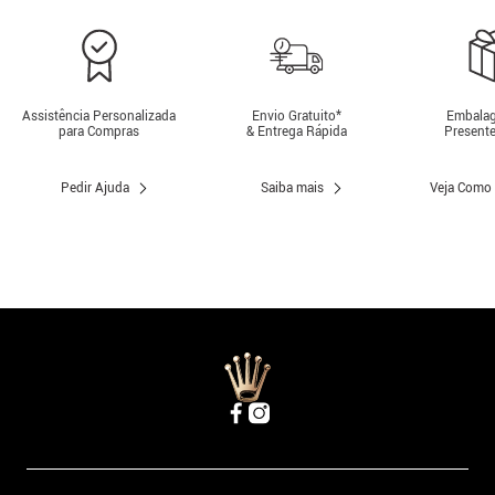
Assistência Personalizada
Envio Gratuito*
Embalag
para Compras
& Entrega Rápida
Presente
Pedir Ajuda
Saiba mais
Veja Como