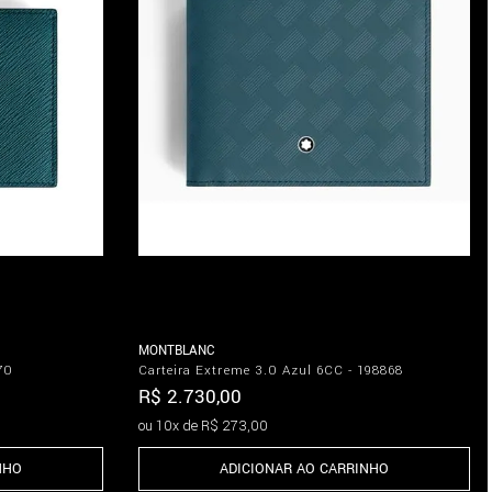
MONTBLANC
870
Carteira Extreme 3.0 Azul 6CC - 198868
R$
2
.
730
,
00
ou
10
x de
R$
273
,
00
NHO
ADICIONAR AO CARRINHO