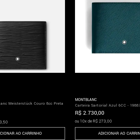
MONTBLANC
lanc Meisterstück Couro 8cc Preta
Carteira Sartorial Azul 6CC - 198
R$
2
.
730
,
00
ou
10
x de
R$
273
,
00
3
,
50
ADICIONAR AO CARRI
ICIONAR AO CARRINHO