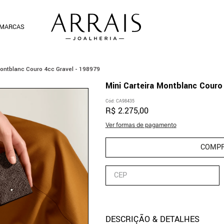
MARCAS
Montblanc Couro 4cc Gravel - 198979
Mini Carteira Montblanc Couro
Cód
:
CA98435
R$
2
.
275
,
00
Ver formas de pagamento
COMP
DESCRIÇÃO & DETALHES