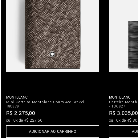
MONTBLANC
MONTBLANC
Mini Carteira Montblanc Couro 4cc Gravel -
Carteira Montb
198979
- 130927
R$
2
.
275
,
00
R$
3
.
035
,
00
ou
10
x de
R$
227
,
50
ou
10
x de
R$
30
ADICIONAR AO CARRINHO
AD