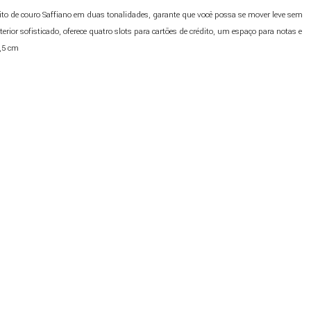
feito de couro Saffiano em duas tonalidades, garante que você possa se mover leve sem
erior sofisticado, oferece quatro slots para cartões de crédito, um espaço para notas e
0,5 cm