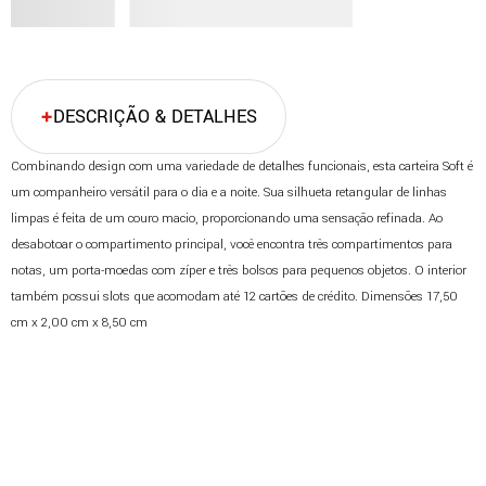
DESCRIÇÃO & DETALHES
Combinando design com uma variedade de detalhes funcionais, esta carteira Soft é
um companheiro versátil para o dia e a noite. Sua silhueta retangular de linhas
limpas é feita de um couro macio, proporcionando uma sensação refinada. Ao
desabotoar o compartimento principal, você encontra três compartimentos para
notas, um porta-moedas com zíper e três bolsos para pequenos objetos. O interior
também possui slots que acomodam até 12 cartões de crédito. Dimensões 17,50
cm x 2,00 cm x 8,50 cm