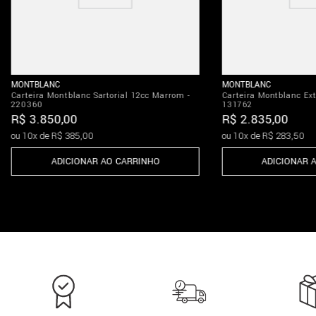
MONTBLANC
MONTBLANC
Carteira Montblanc Sartorial 12cc Marrom -
Carteira Montblanc Ext
220360
131762
R$
3
.
850
,
00
R$
2
.
835
,
00
ou
10
x de
R$
385
,
00
ou
10
x de
R$
283
,
50
ADICIONAR AO CARRINHO
ADICIONAR 