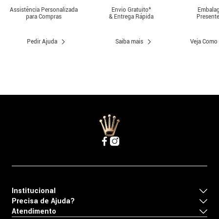
Assistência Personalizada
Envio Gratuito*
Embalag
para Compras
& Entrega Rápida
Presente
Pedir Ajuda
Saiba mais
Veja Como
Institucional
Precisa de Ajuda?
Atendimento