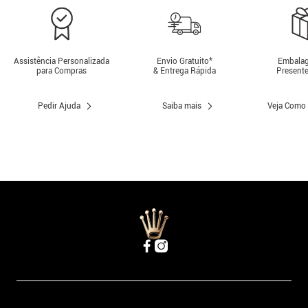
Assistência Personalizada
Envio Gratuito*
Embalag
para Compras
& Entrega Rápida
Presente
Pedir Ajuda
Saiba mais
Veja Como