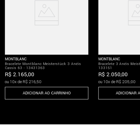
MONTBLANC
MONTBLANC
Bracelete Montblanc Meisterstück 3 Anéis
Bracelete 3 Anéis Meis
Cassis 63 - 13431363
133151
R$
2
.
165
,
00
R$
2
.
050
,
00
ou
10
x de
R$
216
,
50
ou
10
x de
R$
205
,
00
ADICIONAR AO CARRINHO
ADICIONAR 