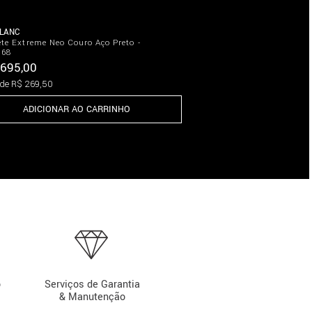
LANC
ete Extreme Neo Couro Aço Preto -
968
695
,
00
 de
R$
269
,
50
ADICIONAR AO CARRINHO
o
Serviços de Garantia
& Manutenção