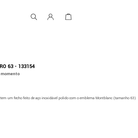
O 63 - 133154
no momento
ra, tem um fecho feito de aço inoxidável polido com o emblema Montblanc (tamanho 63)