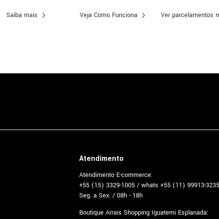
Saiba mais
Veja Como Funciona
Ver parcelamentos 
Atendimento
Atendimento E-commerce:
+55 (15) 3329-1005 / whats +55 (11) 99913-323
Seg. a Sex. / 08h - 18h
Boutique Arrais Shopping Iguatemi Esplanada: