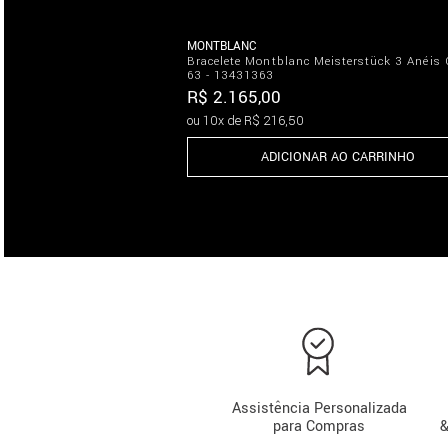
MONTBLANC
Bracelete Montblanc Meisterstück 3 Anéis 
63 - 13431363
R$
2
.
165
,
00
ou
10
x de
R$
216
,
50
ADICIONAR AO CARRINHO
Assistência Personalizada
para Compras
&