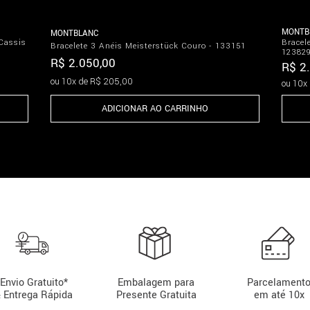
MONTB
MONTBLANC
Cassis
Bracel
Bracelete 3 Anéis Meisterstück Couro - 133151
12382
R$
2
.
050
,
00
R$
2
.
ou
10
x de
R$
205
,
00
ou
10
x
ADICIONAR AO CARRINHO
Envio Gratuito*
Embalagem para
Parcelament
 Entrega Rápida
Presente Gratuita
em até 10x