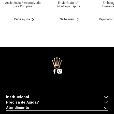
Assistência Personalizada
Envio Gratuito*
Embalag
para Compras
& Entrega Rápida
Presente
Pedir Ajuda
Saiba mais
Veja Como
Institucional
Precisa de Ajuda?
Atendimento