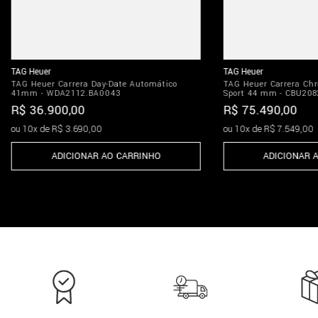
TAG Heuer
TAG Heuer
TAG Heuer Carrera Day-Date Automático
TAG Heuer Carrera Ch
41mm - WDA2112.BA0043
Sport 44 mm - CBU208
R$
36
.
900
,
00
R$
75
.
490
,
00
ou
10
x de
R$
3
.
690
,
00
ou
10
x de
R$
7
.
549
,
00
ADICIONAR AO CARRINHO
ADICIONAR 