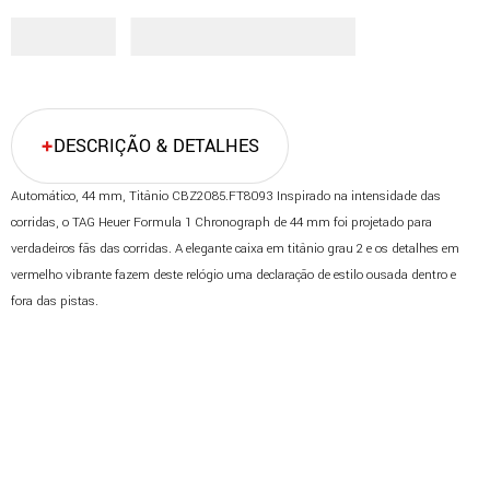
DESCRIÇÃO & DETALHES
Automático, 44 mm, Titânio CBZ2085.FT8093 Inspirado na intensidade das
corridas, o TAG Heuer Formula 1 Chronograph de 44 mm foi projetado para
verdadeiros fãs das corridas. A elegante caixa em titânio grau 2 e os detalhes em
vermelho vibrante fazem deste relógio uma declaração de estilo ousada dentro e
fora das pistas.