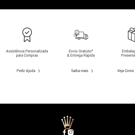
Assistência Personalizada
Envio Gratuito*
Embalag
para Compras
& Entrega Rápida
Presente
Pedir Ajuda
Saiba mais
Veja Como