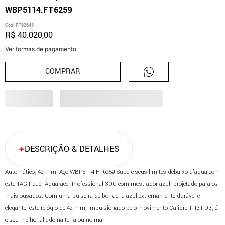
WBP5114.FT6259
Cód
:
RT92645
R$
40
.
020
,
00
Ver formas de pagamento
COMPRAR
DESCRIÇÃO & DETALHES
Automático, 42 mm, Aço WBP5114.FT6259 Supere seus limites debaixo d'água com
este TAG Heuer Aquaracer Professional 300 com mostrador azul, projetado para os
mais ousados. Com uma pulseira de borracha azul extremamente durável e
elegante, este relógio de 42 mm, impulsionado pelo movimento Calibre TH31-03, é
o seu melhor aliado na terra ou no mar.