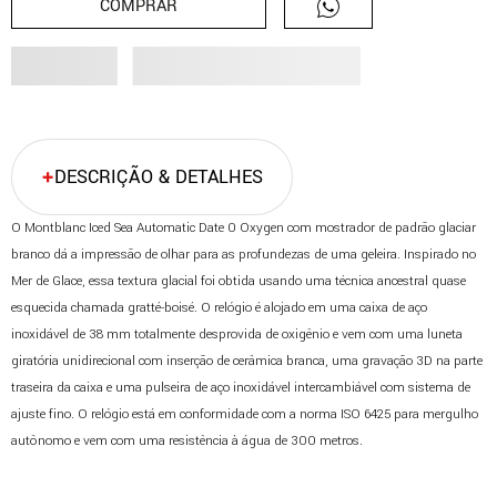
COMPRAR
DESCRIÇÃO & DETALHES
O Montblanc Iced Sea Automatic Date 0 Oxygen com mostrador de padrão glaciar
branco dá a impressão de olhar para as profundezas de uma geleira. Inspirado no
Mer de Glace, essa textura glacial foi obtida usando uma técnica ancestral quase
esquecida chamada gratté-boisé. O relógio é alojado em uma caixa de aço
inoxidável de 38 mm totalmente desprovida de oxigênio e vem com uma luneta
giratória unidirecional com inserção de cerâmica branca, uma gravação 3D na parte
traseira da caixa e uma pulseira de aço inoxidável intercambiável com sistema de
ajuste fino. O relógio está em conformidade com a norma ISO 6425 para mergulho
autônomo e vem com uma resistência à água de 300 metros.