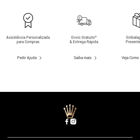
Assistência Personalizada
Envio Gratuito*
Embalag
para Compras
& Entrega Rápida
Presente
Pedir Ajuda
Saiba mais
Veja Como