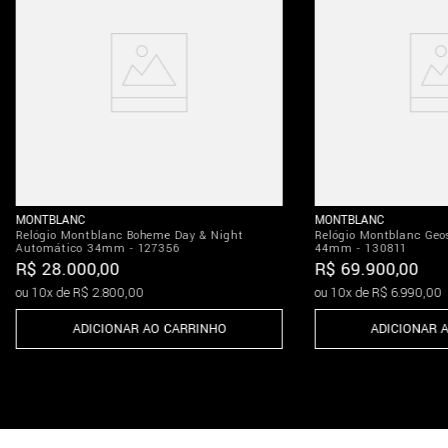
MONTBLANC
MONTBLANC
Relógio Montblanc Boheme Day & Night
Relógio Montblanc Geo
Automático 34mm - 127356
44mm - 130811
R$
28
.
000
,
00
R$
69
.
900
,
00
ou
10
x de
R$
2
.
800
,
00
ou
10
x de
R$
6
.
990
,
00
ADICIONAR AO CARRINHO
ADICIONAR 