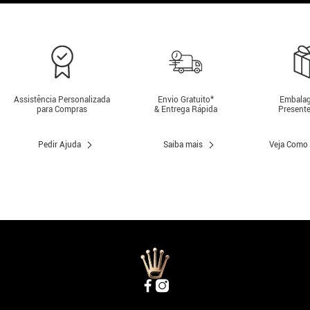
Assistência Personalizada
Envio Gratuito*
Embalag
para Compras
& Entrega Rápida
Presente
Pedir Ajuda
Saiba mais
Veja Como