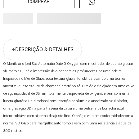
COMPRAR
DESCRIÇÃO & DETALHES
O Montblanc Iced Sea Automatic Date 0 Oxygen com mostrador de padrão glaciar
sfumato azul dá a impressão de olhar para as profundezas de uma geleira.
Inspirado no Mer de Glace, essa textura glacial foi obtida usando uma técnica
ancestral quase esquecida chamada gratté-boisé. O relógio é alojado em uma caixa
de aço inoxidável de 38 mm totalmente desprovida de oxigênio e vem com uma
luneta giratória unidirecional com inserção de alumínio anodizado azul bicolor,
uma gravação 3D na parte traseira da caixa e uma pulseira de borracha azul
intercambiável com sistema de ajuste fino. O relógio está em conformidade com a
norma ISO 6425 para mergulho autônomo e vem com uma resistência à água de
300 metros.