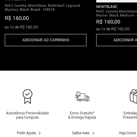
Refil Caneta Montblanc Rollerball Legrand
MONTBLANC
Mystery Black Broad- 128226
Refil Caneta Montblanc
Myster Black Medium 
R$
160
,
00
R$
160
,
00
ou
1
x de
R$
160
,
00
ou
1
x de
R$
160
,
00
ADICIONAR AO CARRINHO
ADICIONAR 
Assistência Personalizada
Envio Gratuito*
Embalag
para Compras
& Entrega Rápida
Presente
Pedir Ajuda
Saiba mais
Veja Como