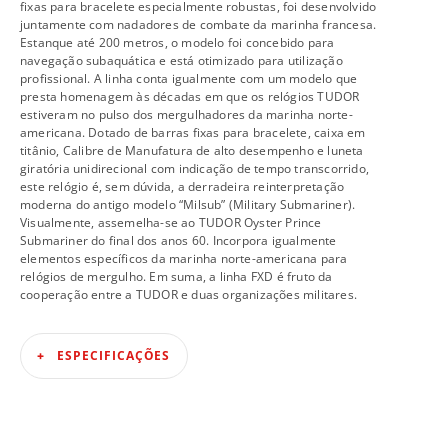
fixas para bracelete especialmente robustas, foi desenvolvido
juntamente com nadadores de combate da marinha francesa.
Estanque até 200 metros, o modelo foi concebido para
navegação subaquática e está otimizado para utilização
profissional. A linha conta igualmente com um modelo que
presta homenagem às décadas em que os relógios TUDOR
estiveram no pulso dos mergulhadores da marinha norte-
americana. Dotado de barras fixas para bracelete, caixa em
titânio, Calibre de Manufatura de alto desempenho e luneta
giratória unidirecional com indicação de tempo transcorrido,
este relógio é, sem dúvida, a derradeira reinterpretação
moderna do antigo modelo “Milsub” (Military Submariner).
Visualmente, assemelha-se ao TUDOR Oyster Prince
Submariner do final dos anos 60. Incorpora igualmente
elementos específicos da marinha norte-americana para
relógios de mergulho. Em suma, a linha FXD é fruto da
cooperação entre a TUDOR e duas organizações militares.
ESPECIFICAÇÕES