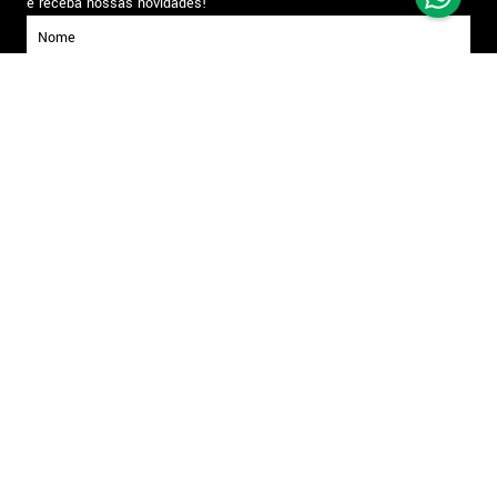
e receba nossas novidades!
inscrever-se
Formas de pagamento
Segurança
Todos os direitos reservados. Copyright © Arrais - 2026
Shopping Iguatemi Esplanada - Avenida Gisele Constantino, 1850 Ala Sul, Piso
Sorocaba - Votorantim-SP | Razão Social: ARRAIS PRESENTES LTDA | CNPJ: