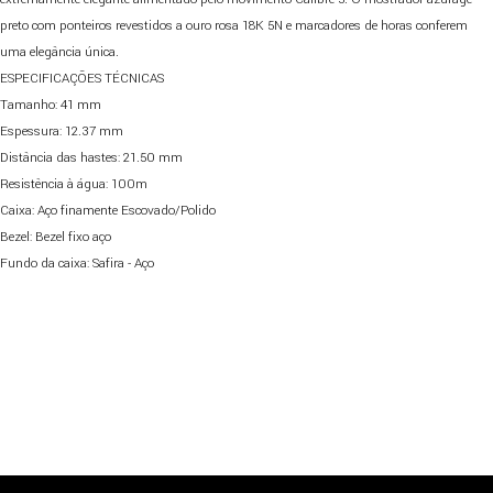
preto com ponteiros revestidos a ouro rosa 18K 5N e marcadores de horas conferem
uma elegância única.
ESPECIFICAÇÕES TÉCNICAS
Tamanho: 41 mm
Espessura: 12.37 mm
Distância das hastes: 21.50 mm
Resistência à água: 100m
Caixa: Aço finamente Escovado/Polido
Bezel: Bezel fixo aço
Fundo da caixa: Safira - Aço