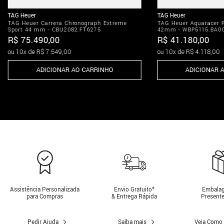
TAG Heuer
TAG Heuer
TAG Heuer Carrera Chronograph Extreme
TAG Heuer Aquaracer 
Sport 44 mm - CBU2082.FT6275
42mm - WBP5115.BA0
R$
75
.
490
,
00
R$
41
.
180
,
00
ou
10
x de
R$
7
.
549
,
00
ou
10
x de
R$
4
.
118
,
00
ADICIONAR AO CARRINHO
ADICIONAR 
Assistência Personalizada
Envio Gratuito*
Embalag
para Compras
& Entrega Rápida
Presente
Pedir Ajuda
Saiba mais
Veja Como