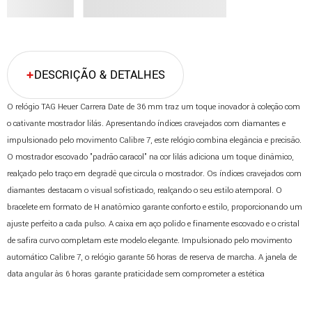
DESCRIÇÃO & DETALHES
O relógio TAG Heuer Carrera Date de 36 mm traz um toque inovador à coleção com
o cativante mostrador lilás. Apresentando índices cravejados com diamantes e
impulsionado pelo movimento Calibre 7, este relógio combina elegância e precisão.
O mostrador escovado "padrão caracol" na cor lilás adiciona um toque dinâmico,
realçado pelo traço em degradê que circula o mostrador. Os índices cravejados com
diamantes destacam o visual sofisticado, realçando o seu estilo atemporal. O
bracelete em formato de H anatômico garante conforto e estilo, proporcionando um
ajuste perfeito a cada pulso. A caixa em aço polido e finamente escovado e o cristal
de safira curvo completam este modelo elegante. Impulsionado pelo movimento
automático Calibre 7, o relógio garante 56 horas de reserva de marcha. A janela de
data angular às 6 horas garante praticidade sem comprometer a estética