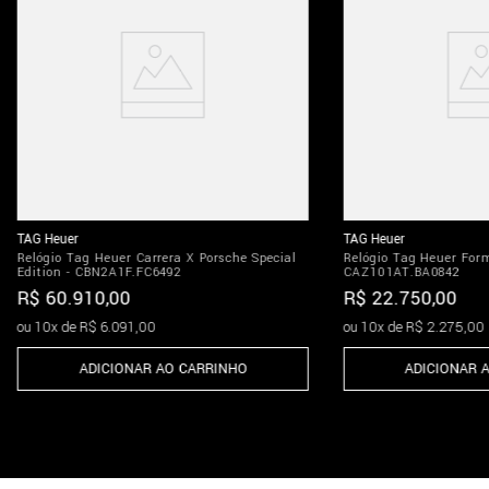
TAG Heuer
TAG Heuer
Relógio Tag Heuer Carrera X Porsche Special
Relógio Tag Heuer Form
Edition - CBN2A1F.FC6492
CAZ101AT.BA0842
R$
60
.
910
,
00
R$
22
.
750
,
00
ou
10
x de
R$
6
.
091
,
00
ou
10
x de
R$
2
.
275
,
00
ADICIONAR AO CARRINHO
ADICIONAR 