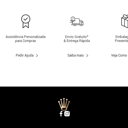
Assistência Personalizada
Envio Gratuito*
Embalag
para Compras
& Entrega Rápida
Presente
Pedir Ajuda
Saiba mais
Veja Como