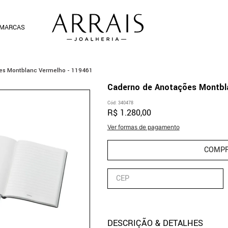
MARCAS
es Montblanc Vermelho - 119461
Caderno de Anotações Montbl
Cód
:
340478
R$
1
.
280
,
00
Ver formas de pagamento
COMP
DESCRIÇÃO & DETALHES