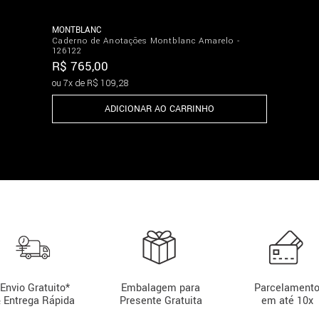
MONTBLANC
Caderno de Anotações Montblanc Amarelo -
126122
R$
765
,
00
ou
7
x de
R$
109
,
28
ADICIONAR AO CARRINHO
Envio Gratuito*
Embalagem para
Parcelament
 Entrega Rápida
Presente Gratuita
em até 10x