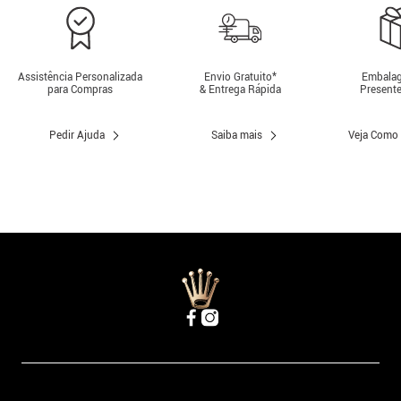
Assistência Personalizada
Envio Gratuito*
Embalag
para Compras
& Entrega Rápida
Presente
Pedir Ajuda
Saiba mais
Veja Como