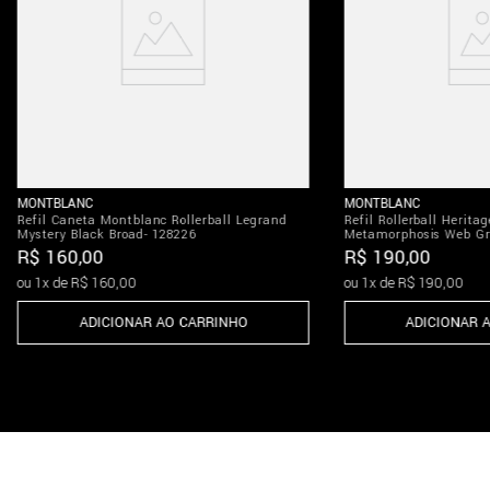
MONTBLANC
MONTBLANC
Refil Caneta Montblanc Rollerball Legrand
Refil Rollerball Heritag
Mystery Black Broad- 128226
Metamorphosis Web Gr
R$
160
,
00
R$
190
,
00
ou
1
x de
R$
160
,
00
ou
1
x de
R$
190
,
00
ADICIONAR AO CARRINHO
ADICIONAR 