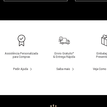
Assistência Personalizada
Envio Gratuito*
Embalag
para Compras
& Entrega Rápida
Presente
Pedir Ajuda
Saiba mais
Veja Como