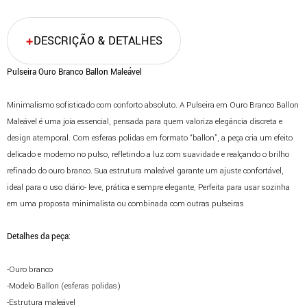
DESCRIÇÃO & DETALHES
Pulseira Ouro Branco Ballon Maleável
Minimalismo sofisticado com conforto absoluto. A Pulseira em Ouro Branco Ballon
Maleável é uma joia essencial, pensada para quem valoriza elegância discreta e
design atemporal. Com esferas polidas em formato “ballon”, a peça cria um efeito
delicado e moderno no pulso, refletindo a luz com suavidade e realçando o brilho
refinado do ouro branco. Sua estrutura maleável garante um ajuste confortável,
ideal para o uso diário- leve, prática e sempre elegante, Perfeita para usar sozinha
em uma proposta minimalista ou combinada com outras pulseiras
Detalhes da peça:
-Ouro branco
-Modelo Ballon (esferas polidas)
-Estrutura maleável