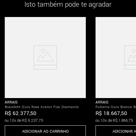
Isto também pode te agradar
ARRAIS
ARRAIS
Bracelete Ouro Rosa Arame Fios Diamante
Pulseira Ouro Branco B
R$
62
.
377
,
50
R$
18
.
667
,
50
ou
10
x de
R$
6
.
237
,
75
ou
10
x de
R$
1
.
866
,
75
ADICIONAR AO CARRINHO
ADICIONAR 