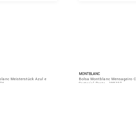
MONTBLANC
lanc Meisterstück Azul e
Bolsa Montblanc Mensageiro 
676
Sartorial Preto - 198127
0
R$
7
.
600
,
00
$
630
,
00
ou
10
x de
R$
760
,
00
DICIONAR AO CARRINHO
ADICIONAR AO CARRIN