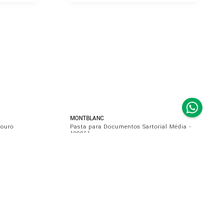
MONTBLANC
Couro
Pasta para Documentos Sartorial Média -
198851
R$
12
.
700
,
00
ou
10
x de
R$
1
.
270
,
00
HO
ADICIONAR AO CARRINHO