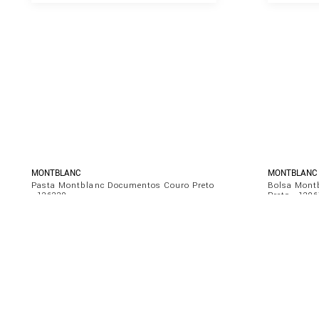
MONTBLANC
MONTBLANC
Pasta Montblanc Documentos Couro Preto
Bolsa Montb
- 126229
Preto - 129
R$
11
.
300
,
00
R$
6
.
300
,
0
ou
10
x de
R$
1
.
130
,
00
ou
10
x de
R
ADICIONAR AO CARRINHO
A