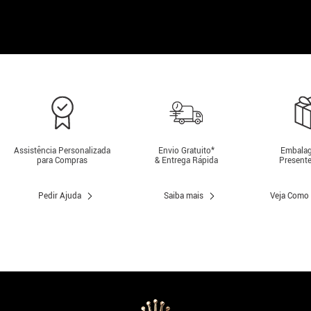
Assistência Personalizada
Envio Gratuito*
Embalag
para Compras
& Entrega Rápida
Presente
Pedir Ajuda
Saiba mais
Veja Como