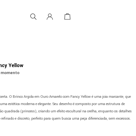
ncy Yellow
no momento
erta. O Brinco Argola em Ouro Amarelo com Fancy Yellow é uma joia marcante, que
 uma estética moderna e elegante. Seu desenho é composto por uma estrutura de
o quadrada (princess), criando um efeito escultural na orelha, enquanto os detalhes
efinado e discreto, perfeito para quem busca uma peça diferenciada, sem excessos.