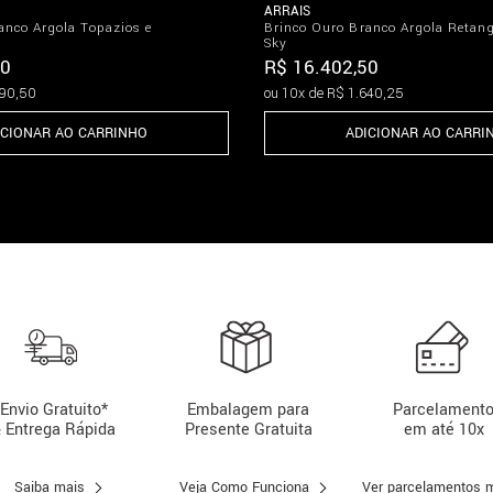
ARRAIS
anco Argola Topazios e
Brinco Ouro Branco Argola Retan
Sky
0
R$
16
.
402
,
50
90
,
50
ou
10
x de
R$
1
.
640
,
25
ICIONAR AO CARRINHO
ADICIONAR AO CARRI
Envio Gratuito*
Embalagem para
Parcelament
 Entrega Rápida
Presente Gratuita
em até 10x
Saiba mais
Veja Como Funciona
Ver parcelamentos 