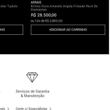
ARRAIS
gular Tpázio
Brinco Ouro Amarelo Argola Frisada Pavê De
Diamantes
R$
28
.
500
,
00
ou
10
x de
R$
2
.
850
,
00
NHO
ADICIONAR AO CARRINHO
o
Serviços de Garantia
& Manutenção
mais
Conte c/ Especialistas