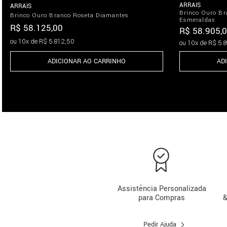
ARRAIS
ARRAIS
Brinco Ouro Br
Brinco Ouro Branco Roseta Diamantes
Esmeraldas
R$
58
.
125
,
00
R$
58
.
905
,
0
ou
10
x de
R$
5
.
812
,
50
ou
10
x de
R$
5
.
8
ADICIONAR AO CARRINHO
AD
Assistência Personalizada
para Compras
&
Pedir Ajuda