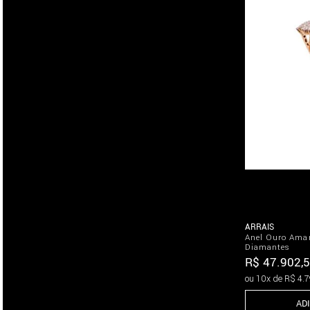
ARRAIS
Anel Ouro Ama
Diamantes
R$
47
.
902
,
5
ou
10
x de
R$
4
.
7
AD