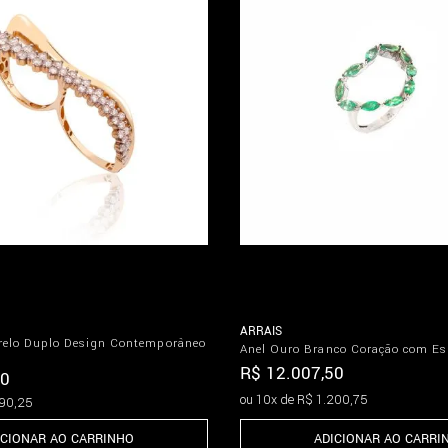
ARRAIS
relo Duplo Design Contemporâneo
Anel Ouro Branco Coração com E
R$
12
.
007
,
50
0
ou
10
x de
R$
1
.
200
,
75
90
,
25
ADICIONAR AO CARRI
ICIONAR AO CARRINHO