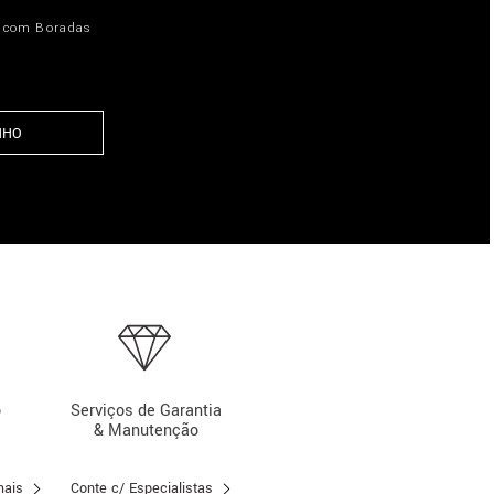
a com Boradas
NHO
o
Serviços de Garantia
& Manutenção
mais
Conte c/ Especialistas