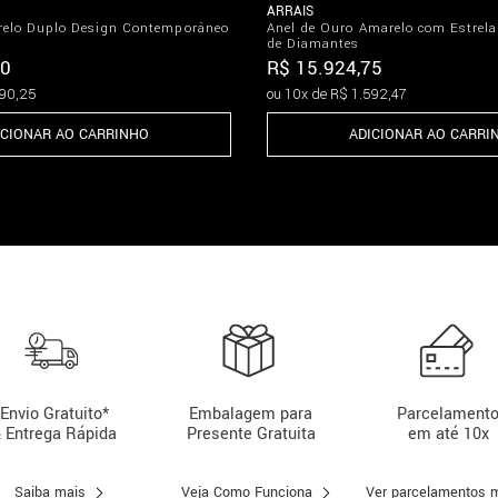
ARRAIS
relo Duplo Design Contemporâneo
Anel de Ouro Amarelo com Estrel
de Diamantes
0
R$
15
.
924
,
75
90
,
25
ou
10
x de
R$
1
.
592
,
47
ICIONAR AO CARRINHO
ADICIONAR AO CARRI
Envio Gratuito*
Embalagem para
Parcelament
 Entrega Rápida
Presente Gratuita
em até 10x
Saiba mais
Veja Como Funciona
Ver parcelamentos 