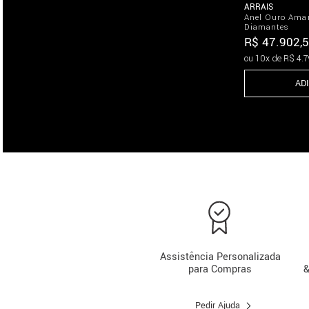
ARRAIS
Anel Ouro Ama
Diamantes
R$
47
.
902
,
5
ou
10
x de
R$
4
.
7
AD
Assistência Personalizada
para Compras
&
Pedir Ajuda