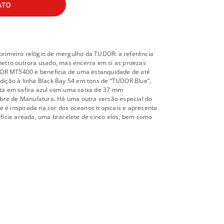
ATO
 primeiro relógio de mergulho da TUDOR: a referência
etro outrora usado, mas encerra em si as proezas
DOR MT5400 e beneficia de uma estanquidade de até
ição à linha Black Bay 54 em tons de “TUDOR Blue”,
a em safira azul com uma caixa de 37 mm
bre de Manufatura. Há uma outra versão especial do
e é inspirada na cor dos oceanos tropicais e apresenta
ície areada, uma bracelete de cinco elos, bem como