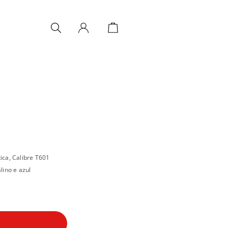
ca, Calibre T601
ino e azul