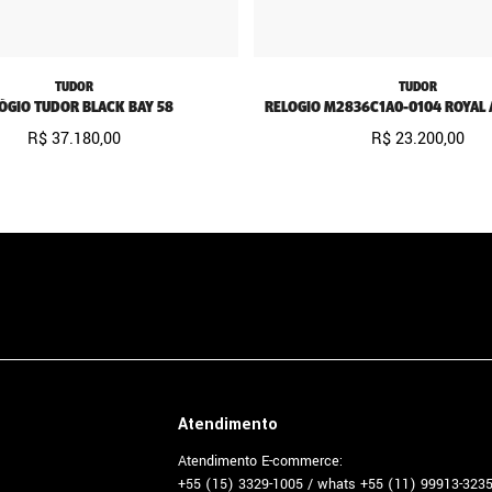
TUDOR
TUDOR
ÓGIO TUDOR BLACK BAY 58
RELOGIO M2836C1A0-0104 ROYAL 
R$
37
.
180
,
00
R$
23
.
200
,
00
Atendimento
Atendimento E-commerce:
+55 (15) 3329-1005 / whats +55 (11) 99913-323