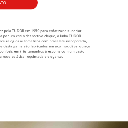
ATO
vez pela TUDOR em 1950 para enfatizar a superior
da por um estilo desportivo-chique, a linha TUDOR
rece relógios automáticos com bracelete incorporada,
ios desta gama são fabricados em aço inoxidável ou aço
isponíveis em três tamanhos à escolha com um vasto
 nova estética requintada e elegante.