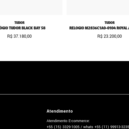
TUDOR
TUDOR
ÓGIO TUDOR BLACK BAY 58
RELOGIO M2836C1A0-0104 ROYAL 
R$
37
.
180
,
00
R$
23
.
200
,
00
Atendimento
Atendimento E-commerce:
+55 (15) 3329-1005 / whats +55 (11) 99913-323