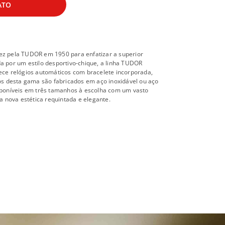
ATO
vez pela TUDOR em 1950 para enfatizar a superior
da por um estilo desportivo-chique, a linha TUDOR
rece relógios automáticos com bracelete incorporada,
ios desta gama são fabricados em aço inoxidável ou aço
isponíveis em três tamanhos à escolha com um vasto
 nova estética requintada e elegante.