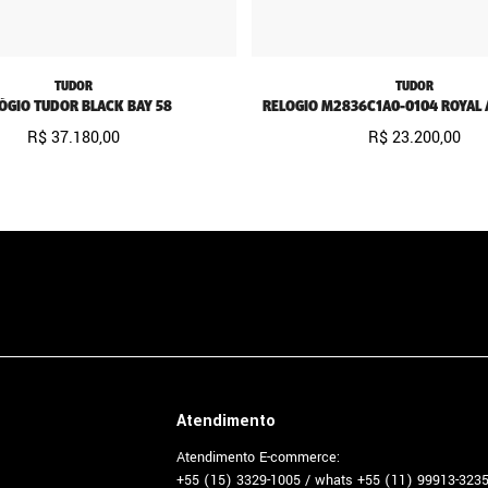
TUDOR
TUDOR
ÓGIO TUDOR BLACK BAY 58
RELOGIO M2836C1A0-0104 ROYAL 
R$
37
.
180
,
00
R$
23
.
200
,
00
Atendimento
Atendimento E-commerce:
+55 (15) 3329-1005 / whats +55 (11) 99913-323