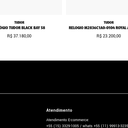
TUDOR
TUDOR
ÓGIO TUDOR BLACK BAY 58
RELOGIO M2836C1A0-0104 ROYAL 
R$
37
.
180
,
00
R$
23
.
200
,
00
Atendimento
Atendimento E-commerce:
+55 (15) 3329-1005 / whats +55 (11) 99913-323