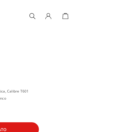
ca, Calibre T601
anco
ATO