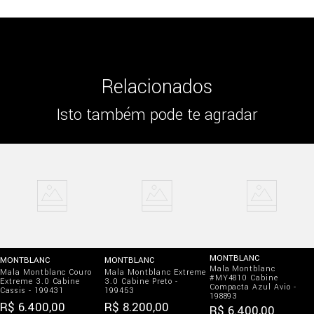
Relacionados
Isto também pode te agradar
MONTBLANC
MONTBLANC
MONTBLANC
Mala Montblanc
Mala Montblanc Couro
Mala Montblanc Extreme
#MY4810 Cabine
Extreme 3.0 Cabine
3.0 Cabine Preto -
Compacta Azul Avio -
Cassis - 199431
199453
198893
R$
6
.
400
,
00
R$
8
.
200
,
00
R$
6
.
400
,
00