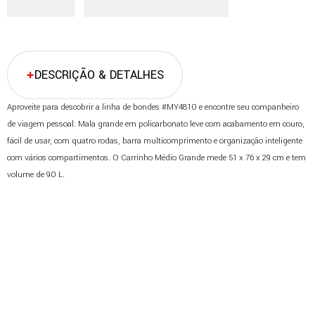
DESCRIÇÃO & DETALHES
Aproveite para descobrir a linha de bondes #MY4810 e encontre seu companheiro
de viagem pessoal. Mala grande em policarbonato leve com acabamento em couro,
fácil de usar, com quatro rodas, barra multicomprimento e organização inteligente
com vários compartimentos. O Carrinho Médio Grande mede 51 x 76 x 29 cm e tem
volume de 90 L.