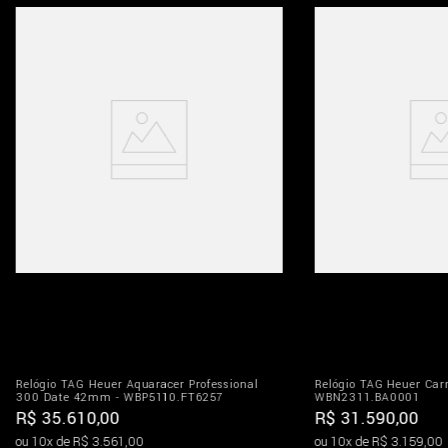
Relógio TAG Heuer Aquaracer Professional
Relógio TAG Heuer Car
300 Date 42mm - WBP5110.FT6257
WBN2311.BA0001
R$
35
.
610
,
00
R$
31
.
590
,
00
ou
10
x de
R$
3
.
561
,
00
ou
10
x de
R$
3
.
159
,
00