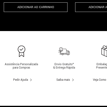
ADICIONAR AO CARRINHO
ADICIONAR 
Assistência Personalizada
Envio Gratuito*
Embalag
para Compras
& Entrega Rápida
Presente
Pedir Ajuda
Saiba mais
Veja Como