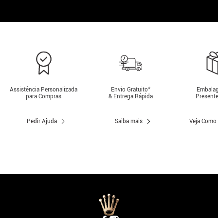
Assistência Personalizada
Envio Gratuito*
Embalag
para Compras
& Entrega Rápida
Presente
Pedir Ajuda
Saiba mais
Veja Como