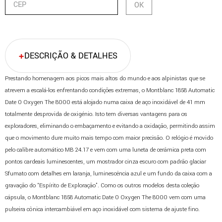
DESCRIÇÃO & DETALHES
Prestando homenagem aos picos mais altos do mundo e aos alpinistas que se
atrevem a escalá-los enfrentando condições extremas, o Montblanc 1858 Automatic
Date 0 Oxygen The 8000 está alojado numa caixa de aço inoxidável de 41 mm
totalmente desprovida de oxigénio. Isto tem diversas vantagens para os
exploradores, eliminando o embaçamento e evitando a oxidação, permitindo assim
que o movimento dure muito mais tempo com maior precisão. O relógio é movido
pelo calibre automático MB 24.17 e vem com uma luneta de cerâmica preta com
pontos cardeais luminescentes, um mostrador cinza escuro com padrão glaciar
Sfumato com detalhes em laranja, luminescência azul e um fundo da caixa com a
gravação do “Espírito de Exploração”. Como os outros modelos desta coleção
cápsula, o Montblanc 1858 Automatic Date 0 Oxygen The 8000 vem com uma
pulseira cônica intercambiável em aço inoxidável com sistema de ajuste fino.