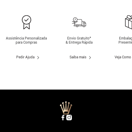
Assistência Personalizada
Envio Gratuito*
Embalag
para Compras
& Entrega Rápida
Presente
Pedir Ajuda
Saiba mais
Veja Como