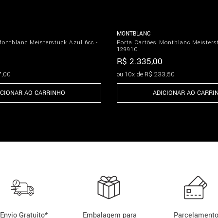
MONTBLANC
Montblanc Meisterstück Azul 6cc -
Porta Cartões Montblanc Meisterst
129910
R$
2
.
335
,
00
7
,
00
ou
10
x de
R$
233
,
50
ICIONAR AO CARRINHO
ADICIONAR AO CARRI
Envio Gratuito*
Embalagem para
Parcelament