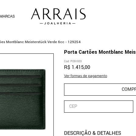
MARCAS
ões Montblanc Meisterstück Verde 6cc - 129254
Porta Cartões Montblanc Meis
Cód
:
PO91933
R$
1
.
415
,
00
Ver formas de pagamento
COMP
DESCRIÇÃO & DETALHES