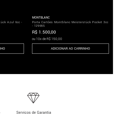
MONTBLANC
ück Azul 6cc -
Porta Cartões Montblanc Meisterstück Pocket 3cc
- 129685
R$
1
.
500
,
00
ou
10
x de
R$
150
,
00
NHO
ADICIONAR AO CARRINHO
o
Serviços de Garantia