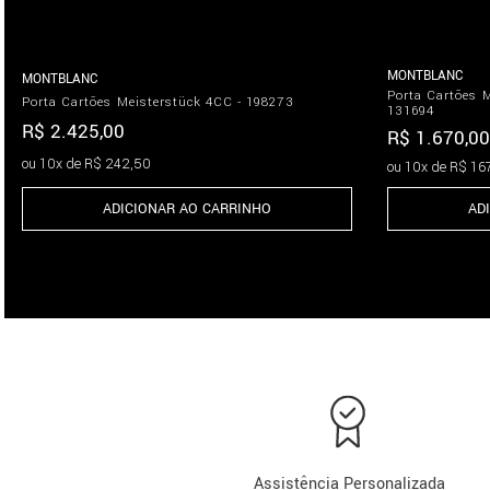
MONTBLANC
MONTBLANC
Porta Cartões 
Porta Cartões Meisterstück 4CC - 198273
131694
R$
2
.
425
,
00
R$
1
.
670
,
00
ou
10
x de
R$
242
,
50
ou
10
x de
R$
16
ADICIONAR AO CARRINHO
AD
Assistência Personalizada