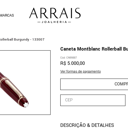
MARCAS
ollerball Burgundy - 133007
Caneta Montblanc Rollerball B
Cód
:
CN99887
R$
5
.
000
,
00
Ver formas de pagamento
COMP
DESCRIÇÃO & DETALHES