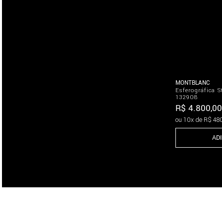
MONTBLANC
Esferográfica S
132908
R$
4
.
800
,
00
ou
10
x de
R$
48
AD