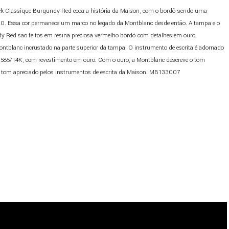
ck Classique Burgundy Red ecoa a história da Maison, com o bordô sendo uma
20. Essa cor permanece um marco no legado da Montblanc desde então. A tampa e o
dy Red são feitos em resina preciosa vermelho bordô com detalhes em ouro,
ntblanc incrustado na parte superior da tampa. O instrumento de escrita é adornado
585/14K, com revestimento em ouro. Com o ouro, a Montblanc descreve o tom
 tom apreciado pelos instrumentos de escrita da Maison. MB133007