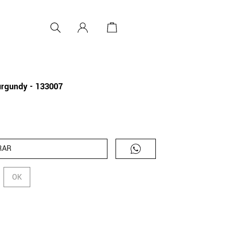
urgundy - 133007
RAR