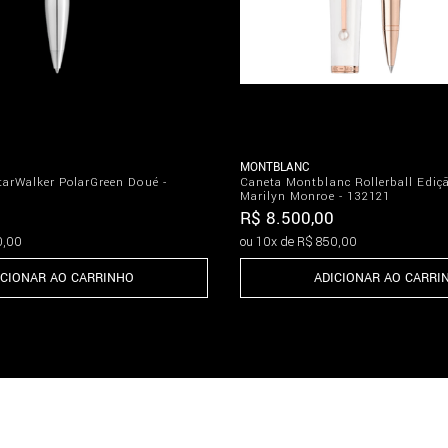
MONTBLANC
tarWalker PolarGreen Doué -
Caneta Montblanc Rollerball Ediç
Marilyn Monroe - 132121
R$
8
.
500
,
00
0
,
00
ou
10
x de
R$
850
,
00
ICIONAR AO CARRINHO
ADICIONAR AO CARRI