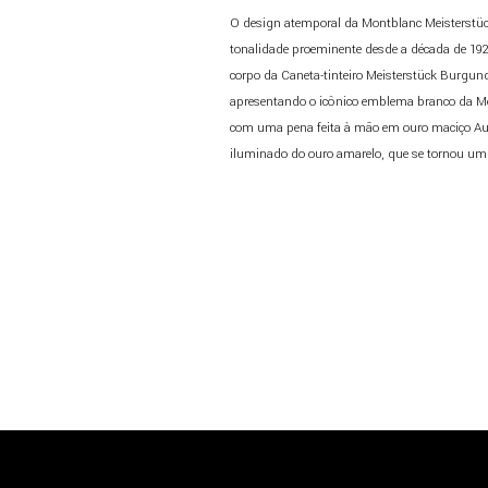
O design atemporal da Montblanc Meisterstü
tonalidade proeminente desde a década de 19
corpo da Caneta-tinteiro Meisterstück Burgun
apresentando o icônico emblema branco da Mo
com uma pena feita à mão em ouro maciço Au
iluminado do ouro amarelo, que se tornou um