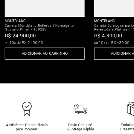
MONTBLANC
MONTBLANC
Caneta Montblanc Rollerball Homage to
Caneta Esferográfica 
Gustavo Klimt - 130226
Revestida a Platina - 
R$
24
.
900
,
00
R$
4
.
300
,
00
ou
10
x de
R$
2
.
490
,
00
ou
10
x de
R$
430
,
00
ADICIONAR AO CARRINHO
ADICIONAR 
Assistência Personalizada
Envio Gratuito*
Embalag
para Compras
& Entrega Rápida
Presente