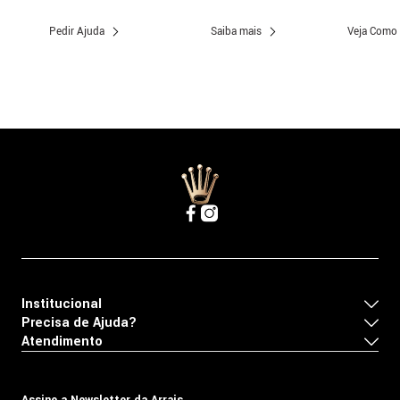
Pedir Ajuda
Saiba mais
Veja Como
Institucional
Precisa de Ajuda?
Atendimento