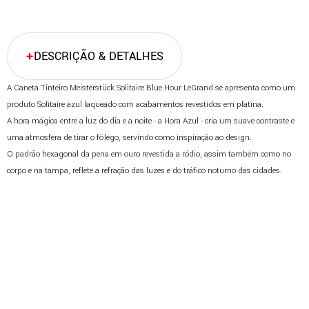
DESCRIÇÃO & DETALHES
A Caneta Tinteiro Meisterstück Solitaire Blue Hour LeGrand se apresenta como um
produto Solitaire azul laqueado com acabamentos revestidos em platina.
A hora mágica entre a luz do dia e a noite - a Hora Azul - cria um suave contraste e
uma atmosfera de tirar o fôlego, servindo como inspiração ao design.
O padrão hexagonal da pena em ouro revestida a ródio, assim também como no
corpo e na tampa, reflete a refração das luzes e do tráfico noturno das cidades.