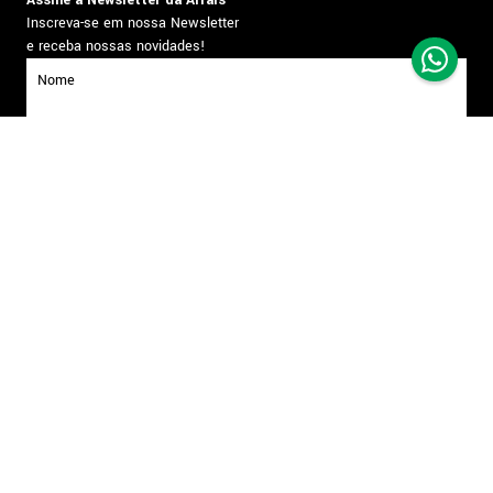
Assine a Newsletter da Arrais
Inscreva-se em nossa Newsletter
e receba nossas novidades!
inscrever-se
Formas de pagamento
Segurança
Todos os direitos reservados. Copyright © Arrais - 2026