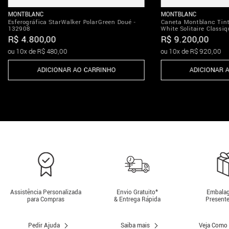
MONTBLANC
MONTBLANC
Esferográfica StarWalker PolarGreen Doué -
Caneta Montblanc Tint
132908
White Solitaire Classi
R$
4
.
800
,
00
R$
9
.
200
,
00
ou
10
x de
R$
480
,
00
ou
10
x de
R$
920
,
00
ADICIONAR AO CARRINHO
ADICIONAR 
Assistência Personalizada
Envio Gratuito*
Embalag
para Compras
& Entrega Rápida
Presente
Pedir Ajuda
Saiba mais
Veja Como