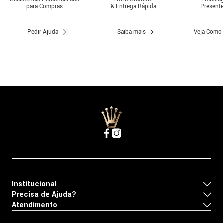
para Compras
& Entrega Rápida
Presente
Pedir Ajuda
Saiba mais
Veja Como
Institucional
Precisa de Ajuda?
Atendimento