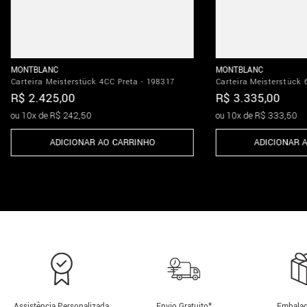
MONTBLANC
MONTBLANC
Carteira Meisterstück 4CC Preta - 198317
Carteira Meisterstück 
R$
2
.
425
,
00
R$
3
.
335
,
00
ou
10
x de
R$
242
,
50
ou
10
x de
R$
333
,
50
ADICIONAR AO CARRINHO
ADICIONAR 
Assistência Personalizada
Envio Gratuito*
Embalag