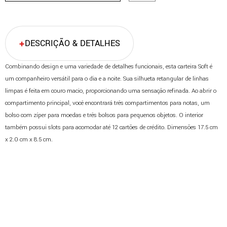
DESCRIÇÃO & DETALHES
Combinando design e uma variedade de detalhes funcionais, esta carteira Soft é
um companheiro versátil para o dia e a noite. Sua silhueta retangular de linhas
limpas é feita em couro macio, proporcionando uma sensação refinada. Ao abrir o
compartimento principal, você encontrará três compartimentos para notas, um
bolso com zíper para moedas e três bolsos para pequenos objetos. O interior
também possui slots para acomodar até 12 cartões de crédito. Dimensões 17.5 cm
x 2.0 cm x 8.5 cm.