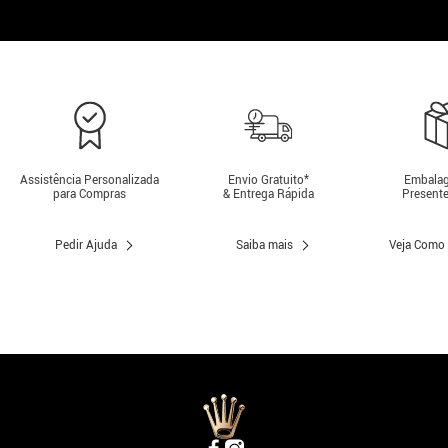
Assistência Personalizada
Envio Gratuito*
Embalag
para Compras
& Entrega Rápida
Presente
Pedir Ajuda
Saiba mais
Veja Como