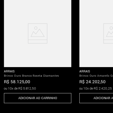
ARRAIS
ARRAIS
Brinco Ouro Branco Roseta Diamantes
Brinco Ouro Amarelo G
R$
58
.
125
,
00
R$
24
.
202
,
50
ou
10
x de
R$
5
.
812
,
50
ou
10
x de
R$
2
.
420
,
25
ADICIONAR AO CARRINHO
ADICIONAR 