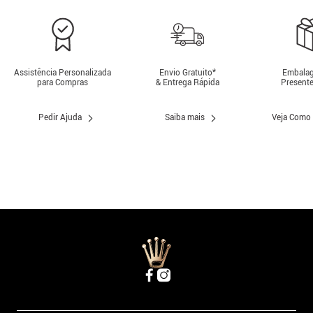
Bolsa Montblanc Meisterstück Azul
Pasta Documentos Montblanc
e Preto - 129676
Meisterstück Couro Verde - 19826
R$
6
.
300
,
00
R$
14
.
400
,
00
ou
10
x de
R$
630
,
00
ou
10
x de
R$
1
.
440
,
00
ADICIONAR AO CARRINHO
ADICIONAR AO CARRINHO