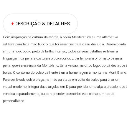
DESCRIÇÃO & DETALHES
Com inspiração na cultura da escrita, a bolsa Meisterstück é uma alternativa
estilosa para ter à mão tudo o que for essencial para o seu dia a dia. Desenvolvida
em um novo couro preto de brilho intenso, todos os seus detalhes refletem a
linguagem da pena: a costura e o puxador do zíper lembram o formato de uma
pena, que é a essência da Montblanc. Uma versão maior do logotipo dá destaque à
bolsa. O contorno do bolso da frente é uma homenagem à montanha Mont Blanc.
Para ser levada sob o braço, na mão ou atada em volta do pulso para criar um
visual moderno. Integra duas argolas em D para prender uma alça a tiracolo, que é
vendida separadamente, ou para prender acessórios e adicionar um toque
personalizado.