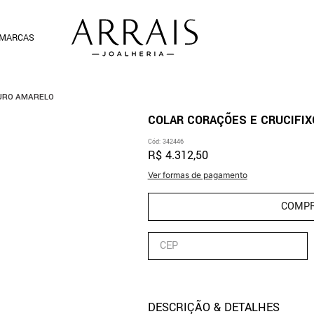
MARCAS
OURO AMARELO
COLAR CORAÇÕES E CRUCIFI
Cód
:
342446
R$
4
.
312
,
50
Ver formas de pagamento
COMP
DESCRIÇÃO & DETALHES