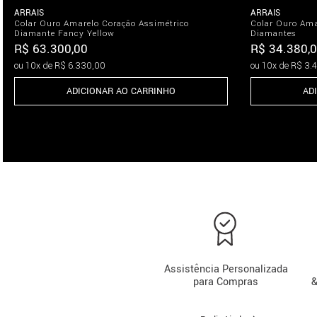
ARRAIS
ARRAIS
Colar Ouro Amarelo Coração Assimétrico
Colar Ouro Am
Diamante Fancy Yellow
Diamantes
R$
63
.
300
,
00
R$
34
.
380
,
0
ou
10
x de
R$
6
.
330
,
00
ou
10
x de
R$
3
.
4
ADICIONAR AO CARRINHO
AD
Assistência Personalizada
para Compras
&