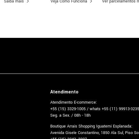
Saiba mais
Veja Como Funciona
Ver parcelamentos 
Atendimento
Atendimento E-commerce:
+55 (15) 3329-1005 / whats +55 (11) 99913-323
Seg. a Sex. / 08h - 18h
Boutique Arrais Shopping Iguatemi Esplanada:
Avenida Gisele Constantino, 1850 Ala Sul, Piso S