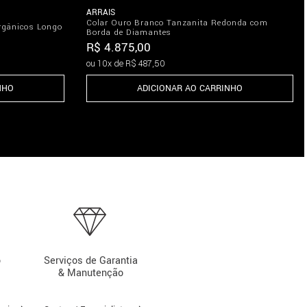
ARRAIS
Colar Ouro Branco Tanzanita Redonda com
rgânicos Longo
Borda de Diamantes
R$
4
.
875
,
00
ou
10
x de
R$
487
,
50
NHO
ADICIONAR AO CARRINHO
o
Serviços de Garantia
& Manutenção