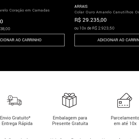
ARRAIS
arelo Coração em Camadas
Colar Ouro Amarelo Canutilhos O
R$
29
.
235
,
00
0
ou
10
x de
R$
2
.
923
,
50
38
,
00
ADICIONAR AO CARRI
ICIONAR AO CARRINHO
Envio Gratuito*
Embalagem para
Parcelament
 Entrega Rápida
Presente Gratuita
em até 10x