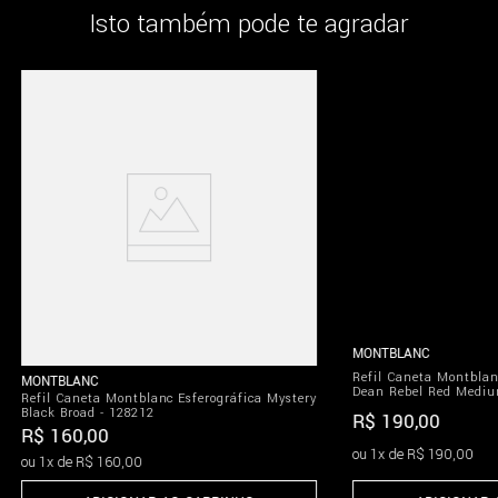
Isto também pode te agradar
MONTBLANC
MONTBLANC
Refil Caneta Montblanc Esferográfica Mystery
Refil Caneta Montblan
Black Broad - 128212
Dean Rebel Red Mediu
R$
160
,
00
R$
190
,
00
ou
1
x de
R$
160
,
00
ou
1
x de
R$
190
,
00