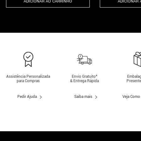
ADICIONAR AO CARRINHO
ADICIONAR 
Assistência Personalizada
Envio Gratuito*
Embalag
para Compras
& Entrega Rápida
Presente
Pedir Ajuda
Saiba mais
Veja Como